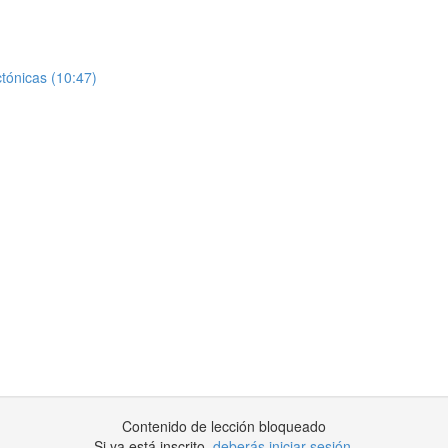
tónicas (10:47)
Contenido de lección bloqueado
Si ya está inscrito,
deberás iniciar sesión
.